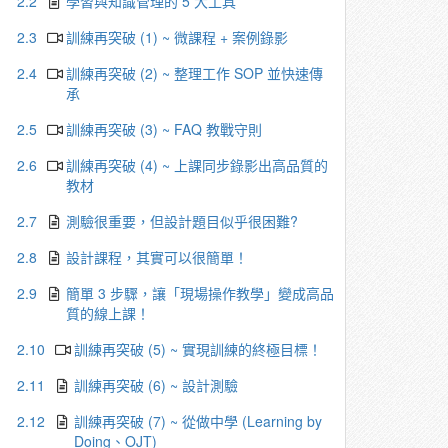
2.2
學習與知識管理的 5 大工具
2.3
訓練再突破 (1) ~ 微課程 + 案例錄影
2.4
訓練再突破 (2) ~ 整理工作 SOP 並快速傳
承
2.5
訓練再突破 (3) ~ FAQ 教戰守則
2.6
訓練再突破 (4) ~ 上課同步錄影出高品質的
教材
2.7
測驗很重要，但設計題目似乎很困難?
2.8
設計課程，其實可以很簡單！
2.9
簡單 3 步驟，讓「現場操作教學」變成高品
質的線上課！
2.10
訓練再突破 (5) ~ 實現訓練的終極目標！
2.11
訓練再突破 (6) ~ 設計測驗
2.12
訓練再突破 (7) ~ 從做中學 (Learning by
Doing、OJT)