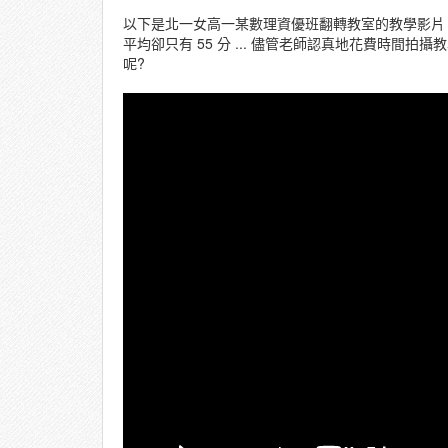
以下是北一女高一某數理資優班翻轉教室的教學影片，
平均卻只有 55 分 ... 儘管老師認真地花費時
呢?