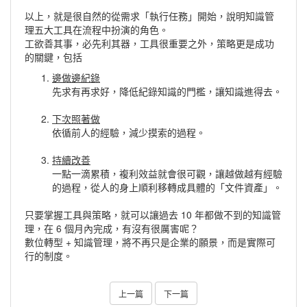
以上，就是很自然的從需求「執行任務」開始，說明知識管
理五大工具在流程中扮演的角色。
工欲善其事，必先利其器，工具很重要之外，策略更是成功
的關鍵，包括
邊做邊紀錄
先求有再求好，降低紀錄知識的門檻，讓知識進得去。
下次照著做
依循前人的經驗，減少摸索的過程。
持續改善
一點一滴累積，複利效益就會很可觀，讓越做越有經驗
的過程，從人的身上順利移轉成具體的「文件資產」。
只要掌握工具與策略，就可以讓過去 10 年都做不到的知識管
理，在 6 個月內完成，有沒有很厲害呢？
數位轉型 + 知識管理，將不再只是企業的願景，而是實際可
行的制度。
上一篇
下一篇