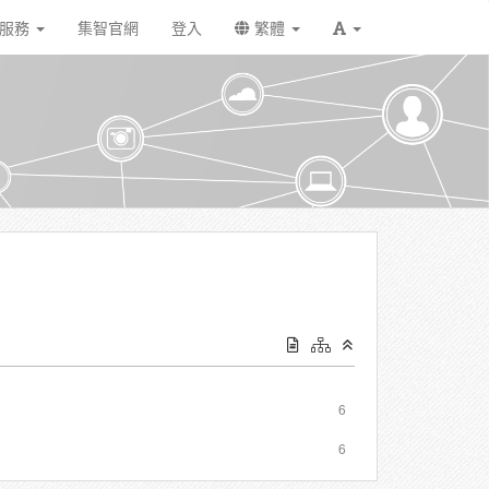
戶服務
集智官網
登入
繁體
6
6