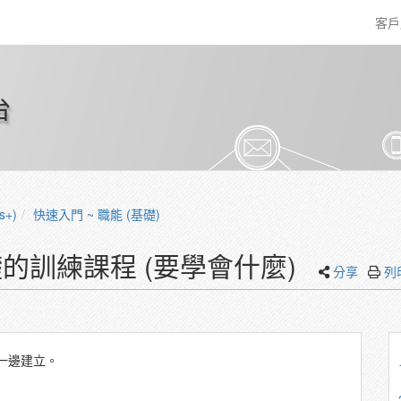
客
台
s+)
快速入門 ~ 職能 (基礎)
基礎的訓練課程 (要學會什麼)
分享
列
一邊建立。