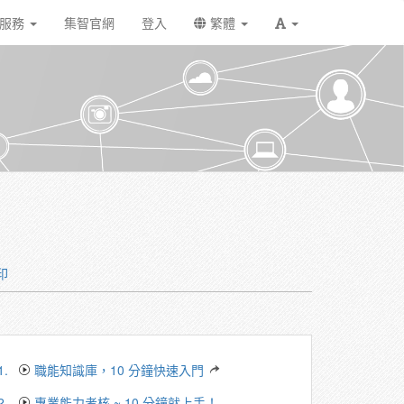
戶服務
集智官網
登入
繁體
印
1.
職能知識庫，10 分鐘快速入門
2.
專業能力考核 ~ 10 分鐘就上手！