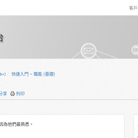
客
台
s+)
快速入門 ~ 職能 (基礎)
分享
列印
因為他們最熟悉。