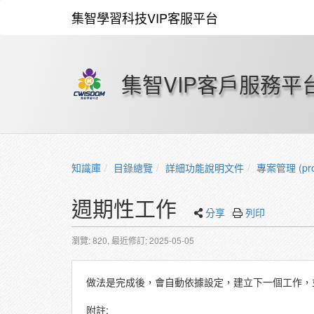
集智學習科技VIP客服平台
集智VIP客戶服務平
知識庫
目錄總覽
詳細功能說明文件
專案管理 (proj
週期性工作
分享
列印
瀏覽: 820,
最近修訂: 2025-05-05
做法是完成後，會自動依據設定，建立下一個工作，
附註: