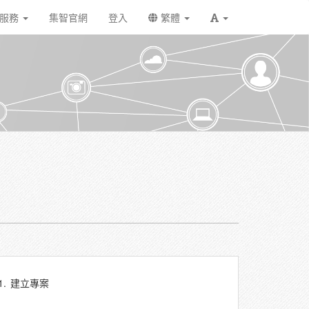
戶服務
集智官網
登入
繁體
1.
建立專案