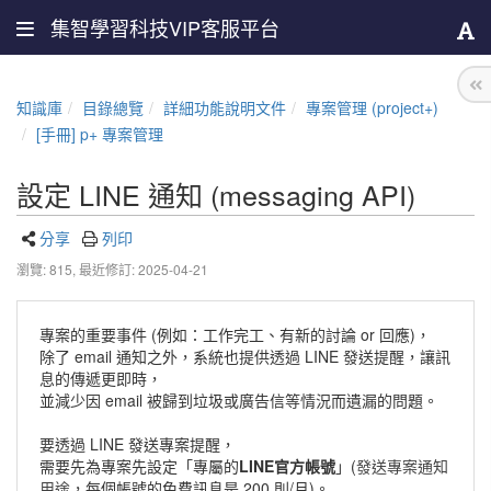
集智學習科技VIP客服平台
知識庫
目錄總覽
詳細功能說明文件
專案管理 (project+)
[手冊] p+ 專案管理
設定 LINE 通知 (messaging API)
分享
列印
瀏覽: 815,
最近修訂: 2025-04-21
專案的重要事件 (例如：工作完工、有新的討論 or 回應)，
除了 email 通知之外，系統也提供透過 LINE 發送提醒，讓訊
息的傳遞更即時，
並減少因 email 被歸到垃圾或廣告信等情況而遺漏的問題。
要透過 LINE 發送專案提醒，
需要先為專案先設定「專屬的
LINE官方帳號
」(
發送專案通知
用途，
每個帳號的免費訊息是 200 則/月)。