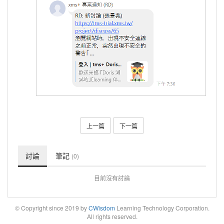
上一篇
下一篇
討論
筆記
(0)
目前沒有討論
© Copyright since 2019 by
CWisdom
Learning Technology Corporation.
All rights reserved.