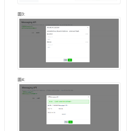
圖3:
圖4: