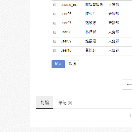
上
討論
筆記
(0)