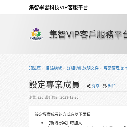
集智學習科技VIP客服平台
集智VIP客戶服務平
知識庫
目錄總覽
詳細功能說明文件
專案管理 (proj
設定專案成員
分享
列印
瀏覽: 825,
最近修訂: 2023-12-26
設定專案成員的方式有以下兩種
【新增專案】時加入