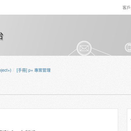
客
台
ect+)
[手冊] p+ 專案管理