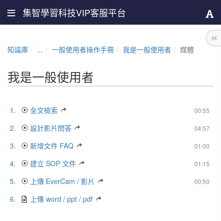
集智學習科技VIP客服平台
知識庫
...
一般使用者操作手冊
我是一般使用者
媒體
我是一般使用者
1.
全文檢索
00:55
2.
設計影片問答
04:57
3.
新增文件 FAQ
01:00
4.
建立 SOP 文件
01:15
5.
上傳 EverCam / 影片
00:50
6.
上傳 word / ppt / pdf