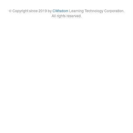
© Copyright since 2019 by
CWisdom
Learning Technology Corporation.
All rights reserved.