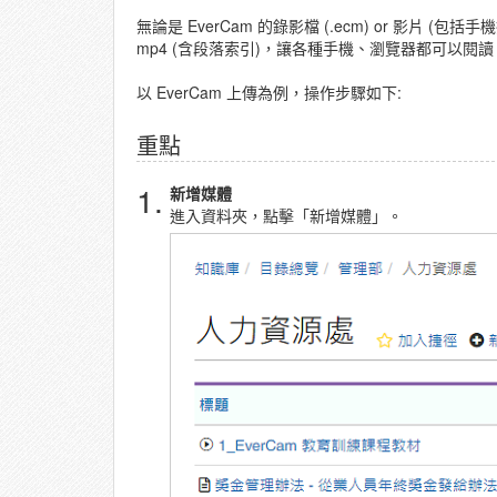
無論是 EverCam 的錄影檔 (.ecm) or 影片
mp4 (含段落索引)，讓各種手機、瀏覽器都可以
以 EverCam 上傳為例，操作步驟如下:
重點
1.
新增媒體
進入資料夾，點擊「新增媒體」。