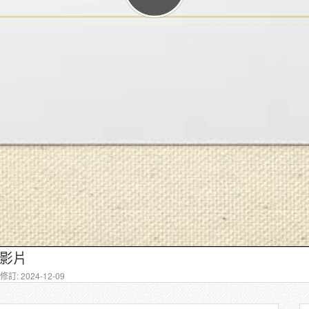
/ 影片
訂: 2024-12-09