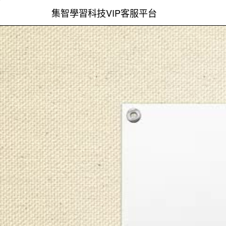
集智學習科技VIP客服平台