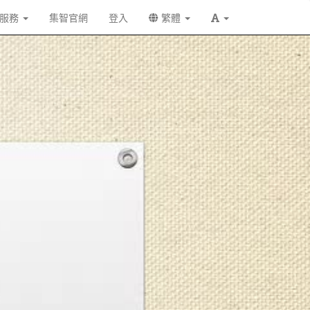
戶服務
集智官網
登入
繁體