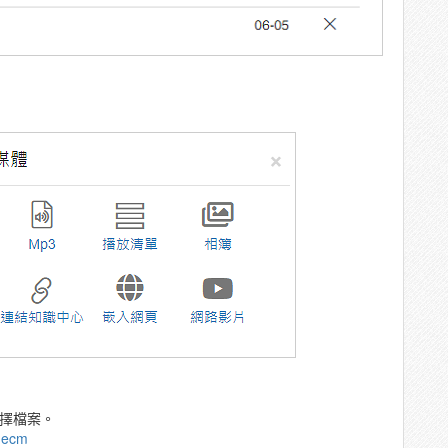
擇檔案。
ecm