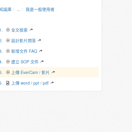
知識庫
...
我是一般使用者
1.
全文檢索
2.
設計影片問答
3.
新增文件 FAQ
4.
建立 SOP 文件
5.
上傳 EverCam / 影片
6.
上傳 word / ppt / pdf