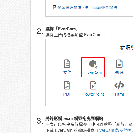
2.
選擇「EverCam」
選擇上傳的檔案類型 EverCam。
3.
將錄影檔 .ecm 檔案拖曳到網站
一次可以拖曳多個檔案，也可以點擊「瀏覽」選
下載 EverCam 的體驗檔案:
EverCam 教材範例.