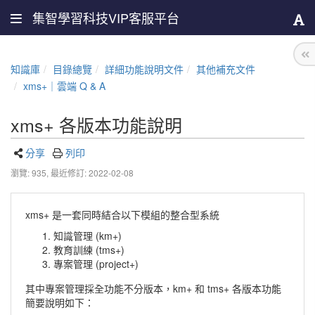
集智學習科技VIP客服平台
知識庫
目錄總覽
詳細功能說明文件
其他補充文件
xms+｜雲端 Q & A
xms+ 各版本功能說明
分享
列印
瀏覽: 935,
最近修訂: 2022-02-08
xms+ 是一套同時結合以下模組的整合型系統
知識管理 (km+)
教育訓練 (tms+)
專案管理 (project+)
其中專案管理採全功能不分版本，km+ 和 tms+ 各版本功能
簡要說明如下：