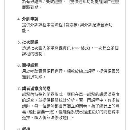
為有效證照 / 失效證照，且提供通知功能提醒同仁證照
即將到期。
外訓申請
提供外訓課程申請流程 (含簽核) 與外訓紀錄登錄功
能。
批次開課
透過批次匯入多筆開課資訊 (csv 格式)，一次建立多個
課程的機制。
面授課程
用於輔助實體課程進行，相較於線上課程，提供課表與
簽到退功能。
講者滿意度問卷
課程內特殊的問卷形式，應用在單一課程的講師滿意度
的調查，並提供相關統計分析。若一門課程中，有多位
講師，每一位講師都會有獨立的問卷。為了統計上的意
義 (題目需要一致)，僅能從系統已經建立好的問卷範本
選擇，匯入後無法修改題目。
考核