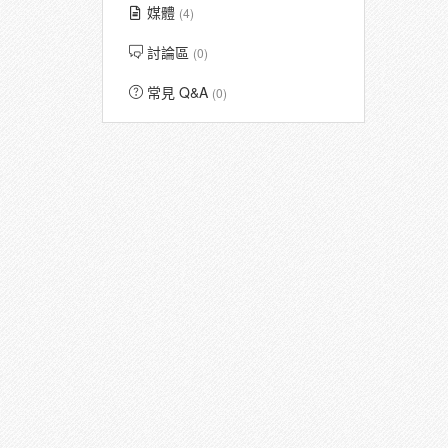
媒體
(4)
討論區
(0)
常見 Q&A
(0)